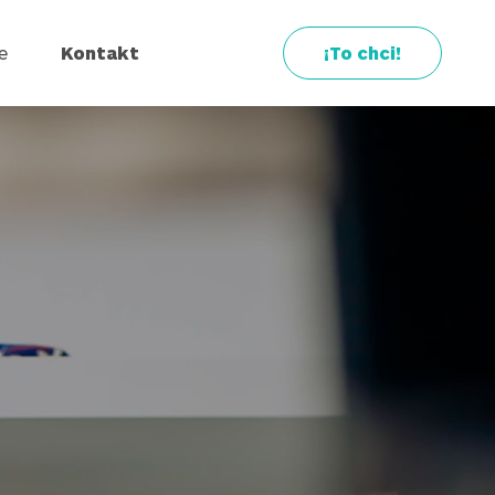
e
Kontakt
¡To chci!